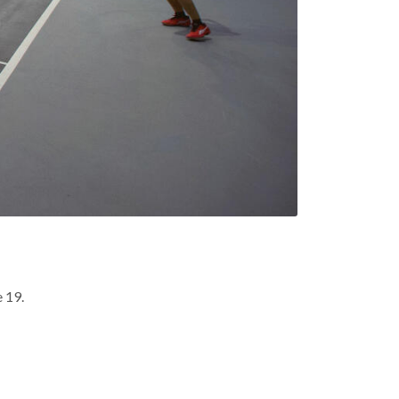
e 19.